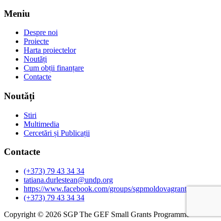
Meniu
Despre noi
Proiecte
Harta proiectelor
Noutăți
Cum obții finanțare
Contacte
Noutăți
Stiri
Multimedia
Cercetări și Publicații
Contacte
(+373) 79 43 34 34
tatiana.durlestean@undp.org
https://www.facebook.com/groups/sgpmoldovagrants
(+373) 79 43 34 34
Copyright © 2026 SGP The GEF Small Grants Programme