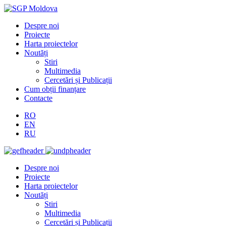
Despre noi
Proiecte
Harta proiectelor
Noutăți
Stiri
Multimedia
Cercetări și Publicații
Cum obții finanțare
Contacte
RO
EN
RU
Despre noi
Proiecte
Harta proiectelor
Noutăți
Stiri
Multimedia
Cercetări și Publicații