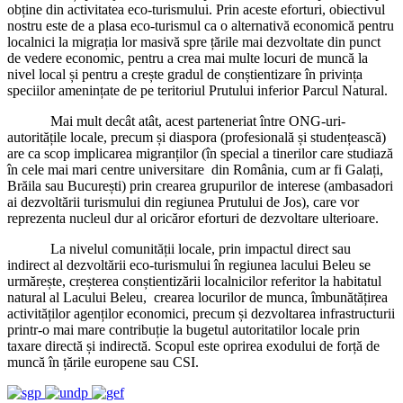
obține din activitatea eco-turismului. Prin aceste eforturi, obiectivul
nostru este de a plasa eco-turismul ca o alternativă economică pentru
localnici la migrația lor masivă spre țările mai dezvoltate din punct
de vedere economic, pentru a crea mai multe locuri de muncă la
nivel local și pentru a crește gradul de conștientizare în privința
speciilor amenințate de pe teritoriul Prutului inferior Parcul Natural.
Mai mult decât atât, acest parteneriat între ONG-uri-
autoritățile locale, precum și diaspora (profesională și studențească)
are ca scop implicarea migranților (în special a tinerilor care studiază
în cele mai mari centre universitare din România, cum ar fi Galați,
Brăila sau București) prin crearea grupurilor de interese (ambasadori
ai dezvoltării turismului din regiunea Prutului de Jos), care vor
reprezenta nucleul dur al oricăror eforturi de dezvoltare ulterioare.
La nivelul comunității locale, prin impactul direct sau
indirect al dezvoltării eco-turismului în regiunea lacului Beleu se
urmărește, creșterea conștientizării localnicilor referitor la habitatul
natural al Lacului Beleu, crearea locurilor de munca, îmbunătățirea
activităților agenților economici, precum și dezvoltarea infrastructurii
printr-o mai mare contribuție la bugetul autoritatilor locale prin
taxare directă și indirectă. Scopul este oprirea exodului de forță de
muncă în țările europene sau CSI.