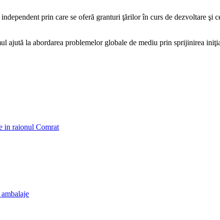
ndependent prin care se oferă granturi ţărilor în curs de dezvoltare şi c
l ajută la abordarea problemelor globale de mediu prin sprijinirea iniţiati
ce in raionul Comrat
e ambalaje