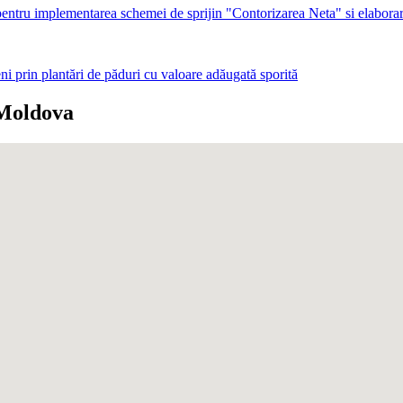
ale pentru implementarea schemei de sprijin "Contorizarea Neta" si elabor
eni prin plantări de păduri cu valoare adăugată sporită
 Moldova