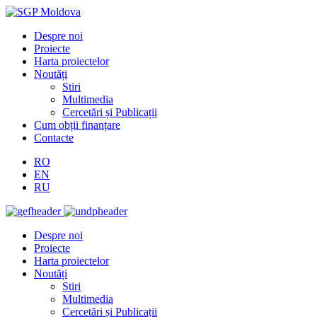
Despre noi
Proiecte
Harta proiectelor
Noutăți
Stiri
Multimedia
Cercetări și Publicații
Cum obții finanțare
Contacte
RO
EN
RU
Despre noi
Proiecte
Harta proiectelor
Noutăți
Stiri
Multimedia
Cercetări și Publicații