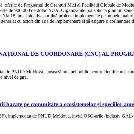
 oferite de Programul de Granturi Mici al Facilității Globale de Mediu pe
 este de 900.000 de dolari SUA. Organizațiile pot solicita granturi stand
 la 18 luni. Inițiativa sprijină proiecte implementate pe ambele maluri a
 parteneriat cu actori din aria de implementare și să asigure o cofinanțar
NAȚIONAL DE COORDONARE (CNC) AL PROGRA
at de PNUD Moldova, lansează un apel public pentru identificarea candi
 nivel de țară.
 bazate pe comunitate a ecosistemelor și speciilor ame
EF), implementat de PNUD Moldova, invită OSC-urile (inclusiv GAL-uri