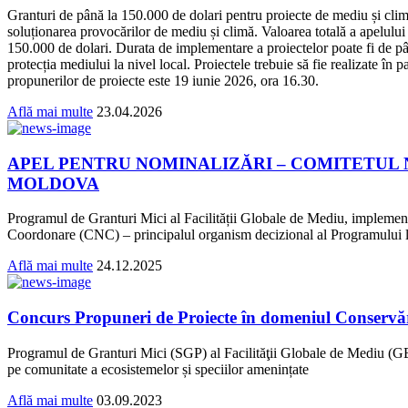
Granturi de până la 150.000 de dolari pentru proiecte de mediu și climă,
soluționarea provocărilor de mediu și climă. Valoarea totală a apelului
150.000 de dolari. Durata de implementare a proiectelor poate fi de până
protecția mediului la nivel local. Proiectele trebuie să fie realizate în
propunerilor de proiecte este 19 iunie 2026, ora 16.30.
Află mai multe
23.04.2026
APEL PENTRU NOMINALIZĂRI – COMITETUL 
MOLDOVA
Programul de Granturi Mici al Facilității Globale de Mediu, implement
Coordonare (CNC) – principalul organism decizional al Programului la
Află mai multe
24.12.2025
Concurs Propuneri de Proiecte în domeniul Conservării
Programul de Granturi Mici (SGP) al Facilităţii Globale de Mediu (G
pe comunitate a ecosistemelor și speciilor amenințate
Află mai multe
03.09.2023