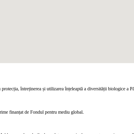
otecția, întreținerea și utilizarea înțeleaptă a diversității biologice a 
ărime finanțat de Fondul pentru mediu global.