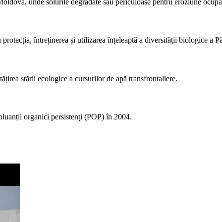
 Moldova, unde solurile degradate sau periculoase pentru eroziune ocupă
otecția, întreținerea și utilizarea înțeleaptă a diversității biologice a 
țirea stării ecologice a cursurilor de apă transfrontaliere.
uanții organici persistenți (POP) în 2004.