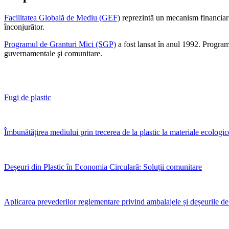
Facilitatea Globală de Mediu (GEF)
reprezintă un mecanism financiar i
înconjurător.
Programul de Granturi Mici (SGP)
a fost lansat în anul 1992. Programu
guvernamentale şi comunitare.
Fugi de plastic
Îmbunătățirea mediului prin trecerea de la plastic la materiale ecologi
Deșeuri din Plastic în Economia Circulară: Soluții comunitare
Aplicarea prevederilor reglementare privind ambalajele și deșeurile d