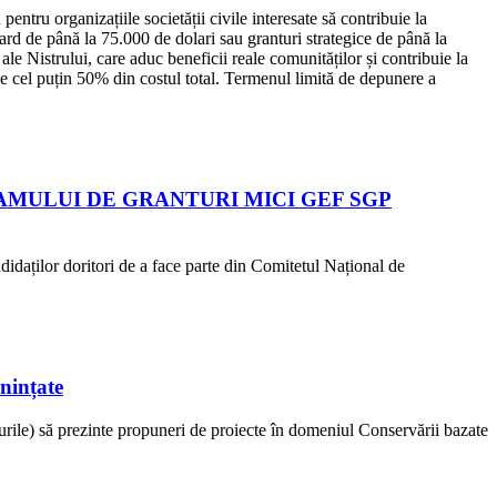
ntru organizațiile societății civile interesate să contribuie la
ard de până la 75.000 de dolari sau granturi strategice de până la
le Nistrului, care aduc beneficii reale comunităților și contribuie la
e de cel puțin 50% din costul total. Termenul limită de depunere a
MULUI DE GRANTURI MICI GEF SGP
daților doritori de a face parte din Comitetul Național de
nințate
le) să prezinte propuneri de proiecte în domeniul Conservării bazate