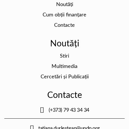
Noutăți
Cum obții finanțare
Contacte
Noutăți
Stiri
Multimedia
Cercetări și Publicații
Contacte
(+373) 79 43 34 34
tatiana.durlestean@undp.org