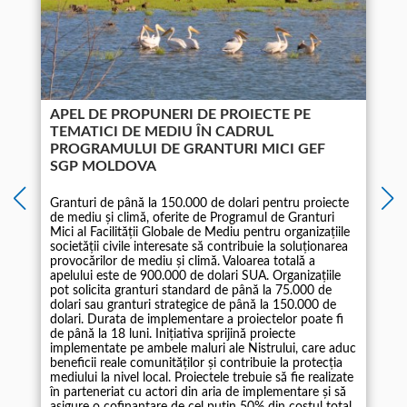
APEL DE PROPUNERI DE PROIECTE PE
TEMATICI DE MEDIU ÎN CADRUL
PROGRAMULUI DE GRANTURI MICI GEF
SGP MOLDOVA
Granturi de până la 150.000 de dolari pentru proiecte
de mediu și climă, oferite de Programul de Granturi
Mici al Facilității Globale de Mediu pentru organizațiile
societății civile interesate să contribuie la soluționarea
1
provocărilor de mediu și climă. Valoarea totală a
apelului este de 900.000 de dolari SUA. Organizațiile
pot solicita granturi standard de până la 75.000 de
dolari sau granturi strategice de până la 150.000 de
dolari. Durata de implementare a proiectelor poate fi
de până la 18 luni. Inițiativa sprijină proiecte
implementate pe ambele maluri ale Nistrului, care aduc
beneficii reale comunităților și contribuie la protecția
mediului la nivel local. Proiectele trebuie să fie realizate
în parteneriat cu actori din aria de implementare și să
asigure o cofinanțare de cel puțin 50% din costul total.