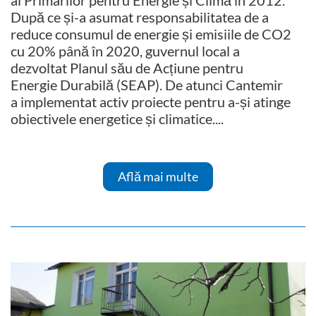
al Primarilor pentru Energie și Climă în 2012.
După ce și-a asumat responsabilitatea de a
reduce consumul de energie și emisiile de CO2
cu 20% până în 2020, guvernul local a
dezvoltat Planul său de Acțiune pentru
Energie Durabilă (SEAP). De atunci Cantemir
a implementat activ proiecte pentru a-și atinge
obiectivele energetice și climatice....
Află mai multe