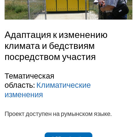
Адаптация к изменению
климата и бедствиям
посредством участия
Тематическая
область:
Климатические
изменения
Проект доступен на румынском языке.