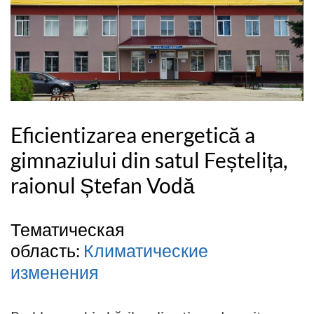
Eficientizarea energetică a
gimnaziului din satul Feștelița,
raionul Ștefan Vodă
Тематическая
область:
Климатические
изменения