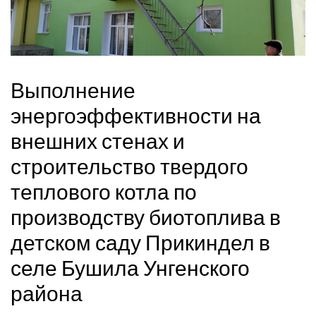
Выполнение
энергоэффективности на
внешних стенах и
строительство твердого
теплового котла по
производству биотоплива в
детском саду Прикиндел в
селе Бушила Унгенского
района