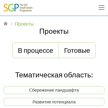
Проекты
Проекты
В процессе
Готовые
Тематическая область:
Cбережение ландшафта
Развитие потенциала