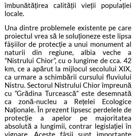
îmbunătățirea calității vieții populației
locale.
Una dintre problemele existente pe care
proiectul vrea să le soluționeze este lipsa
fâșiilor de protecție a unui monument al
naturii din regiune, albia veche a
”Nistrului Chior”, cu o lungime de cca. 42
km, ce a apărut la mijlocul secolului XIX,
ca urmare a schimbării cursului fluviului
Nistru. Sectorul Nistrului Chior împreună
cu ”Grădina Turcească” este desemnată
ca zonă-nucleu a Rețelei Ecologice
Naționale. În prezent lipsesc perdelele de
protecție a apelor pe majoritatea
absolută a lungimii, contrar legislației în
vigoare. Aceste fâșii sunt importante