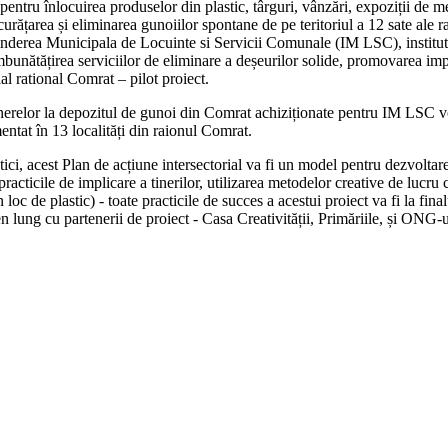
pentru înlocuirea produselor din plastic, târguri, vânzări, expoziții de m
 curățarea și eliminarea gunoiilor spontane de pe teritoriul a 12 sate al
eprinderea Municipala de Locuinte si Servicii Comunale (IM LSC), instituti
nătățirea serviciilor de eliminare a deșeurilor solide, promovarea impli
l rational Comrat – pilot proiect.
ainerelor la depozitul de gunoi din Comrat achiziționate pentru IM LSC v
entat în 13 localități din raionul Comrat.
ici, acest Plan de acțiune intersectorial va fi un model pentru dezvolta
acticile de implicare a tinerilor, utilizarea metodelor creative de lucru c
 loc de plastic) - toate practicile de succes a acestui proiect va fi la fi
n lung cu partenerii de proiect - Casa Creativității, Primăriile, și ONG-u