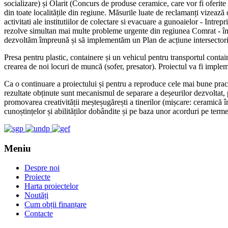
socializare) și Olarit (Concurs de produse ceramice, care vor fi oferite 
din toate localitățile din regiune. Măsurile luate de reclamanți vizează
activitati ale institutiilor de colectare si evacuare a gunoaielor - Intr
rezolve simultan mai multe probleme urgente din regiunea Comrat - îmbu
dezvoltăm împreună și să implementăm un Plan de acțiune intersectoria
Presa pentru plastic, containere și un vehicul pentru transportul cont
crearea de noi locuri de muncă (sofer, presator). Proiectul va fi implem
Ca o continuare a proiectului și pentru a reproduce cele mai bune pract
rezultate obținute sunt mecanismul de separare a deșeurilor dezvoltat, pr
promovarea creativității meșteșugărești a tinerilor (mișcare: ceramică în
cunoștințelor și abilităților dobândite și pe baza unor acorduri pe terme
Meniu
Despre noi
Proiecte
Harta proiectelor
Noutăți
Cum obții finanțare
Contacte