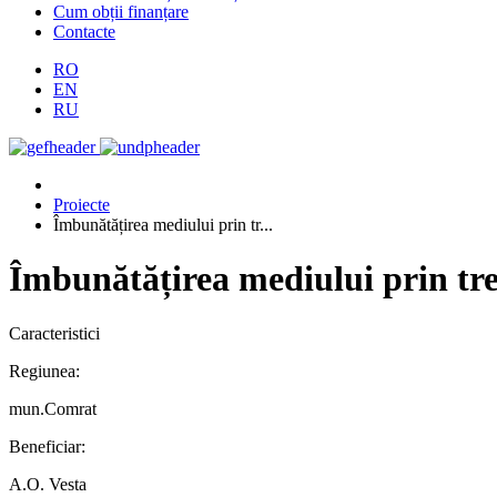
Cum obții finanțare
Contacte
RO
EN
RU
Proiecte
Îmbunătățirea mediului prin tr...
Îmbunătățirea mediului prin trec
Caracteristici
Regiunea:
mun.Comrat
Beneficiar:
A.O. Vesta