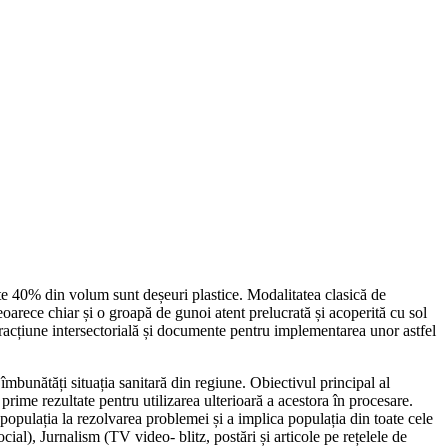
 40% din volum sunt deșeuri plastice. Modalitatea clasică de
deoarece chiar și o groapă de gunoi atent prelucrată și acoperită cu sol
racțiune intersectorială și documente pentru implementarea unor astfel
mbunătăți situația sanitară din regiune. Obiectivul principal al
 prime rezultate pentru utilizarea ulterioară a acestora în procesare.
populația la rezolvarea problemei și a implica populația din toate cele
ocial), Jurnalism (TV video- blitz, postări și articole pe rețelele de