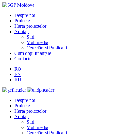
Despre noi
Proiecte
Harta proiectelor
Noutăți
Stiri
Multimedia
Cercetări și Publicații
Cum obții finanțare
Contacte
RO
EN
RU
Despre noi
Proiecte
Harta proiectelor
Noutăți
Stiri
Multimedia
Cercetări și Publicații