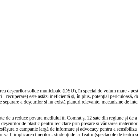
a deșeurilor solide municipale (DSU), în special de volum mare - peste
- recuperare) este astăzi ineficientă și, în plus, potențial periculoasă, 
separare a deșeurilor și nu există planuri relevante, mecanisme de inte
e de a reduce povara mediului în Comrat și 12 sate din regiune și de a î
 deșeurilor de plastic pentru reciclare prin presare și vânzarea materiilor
desfășura o campanie largă de informare și advocacy pentru a sensibiliza 
ar va fi implicarea tinerilor - studenți de la Teatru (spectacole de teatru s