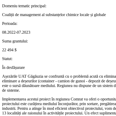
Domeniu tematic principal:
Coaliții de management al substanțelor chimice locale și globale
Perioada:
08.2022-07.2023
Suma grantului:
22 494 $
Statut:
În desfășurare
Așezările UAT Găgăuzia se confruntă cu o problemă acută cu eliminare
eliminare a deșeurilor (container - camion de gunoi - depozit de deșeuri 
este o sursă dăunătoare mediului. Regiunea nu dispune de un sistem de 
de sisteme.
Implementarea acestui proiect în regiunea Comrat va oferi o oportunitat
proiectului este curățirea mediului înconjurător, prin sortare, pregătirea
industrii. Pentru a atinge în mod eficient obiectivul proiectului, vom 
13 localități ale raionului în activitățile proiectului. Un efect supliment