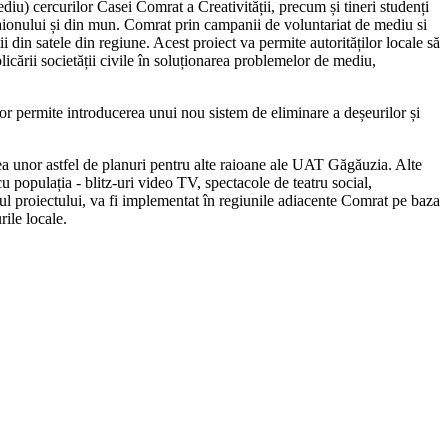
ediu) cercurilor Casei Comrat a Creativității, precum și tineri studenți
e raionului și din mun. Comrat prin campanii de voluntariat de mediu si
i din satele din regiune. Acest proiect va permite autorităților locale să
cării societății civile în soluționarea problemelor de mediu,
or permite introducerea unui nou sistem de eliminare a deșeurilor și
rea unor astfel de planuri pentru alte raioane ale UAT Găgăuzia. Alte
u populația - blitz-uri video TV, spectacole de teatru social,
nalul proiectului, va fi implementat în regiunile adiacente Comrat pe baza
rile locale.