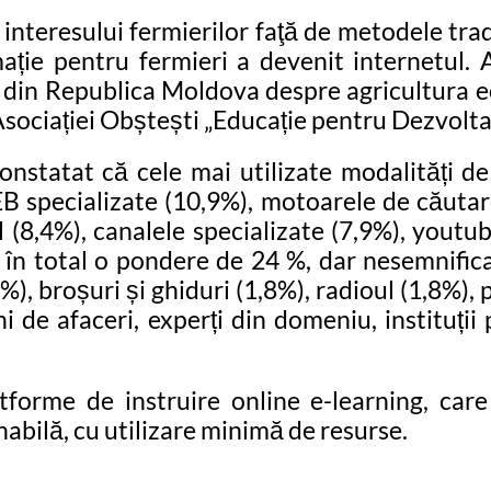
a interesului fermierilor faţă de metodele tra
ație pentru fermieri a devenit internetul. 
r din Republica Moldova despre agricultura ec
l Asociației Obștești „Educație pentru Dezvolta
nstatat că cele mai utilizate modalități de
B specializate (10,9%), motoarele de căutare
il (8,4%), canalele specializate (7,9%), youtu
 în total o pondere de 24 %, dar nesemnificat
%), broșuri și ghiduri (1,8%), radioul (1,8%), 
i de afaceri, experți din domeniu, instituți
rme de instruire online e-learning, care ar
nabilă, cu utilizare minimă de resurse.