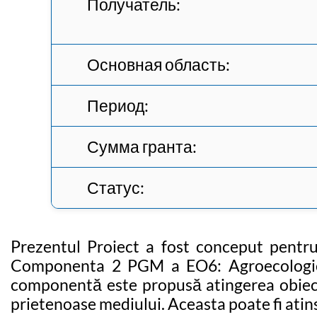
Получатель:
Основная область:
Период:
Сумма гранта:
Статус:
Prezentul Proiect a fost conceput pentru
Componenta 2 PGM a EO6: Agroecologie in
componentă este propusă atingerea obiectiv
prietenoase mediului. Aceasta poate fi atins 