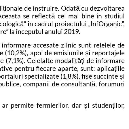
diționale de instruire. Odată cu dezvoltarea
Aceasta se reflectă cel mai bine în studiul
ologică” în cadrul proiectului „InfOrganic”,
re” la începutul anului 2019.
 informare accesate zilnic sunt rețelele de
 (10,2%), apoi de emisiunile și reportajele
be (7,1%). Celelalte modalități de informare
ive pentru fiecare aparte, sunt: aplicațiile
portaluri specializate (1,8%), fișe succinte și
i publice, companii de consultanță, forumuri
 permite fermierilor, dar și studenților,