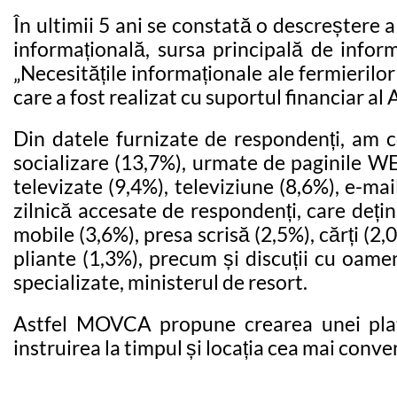
În ultimii 5 ani se constată o descreștere 
informațională, sursa principală de inform
„Necesitățile informaționale ale fermierilo
care a fost realizat cu suportul financiar a
Din datele furnizate de respondenți, am co
socializare (13,7%), urmate de paginile WE
televizate (9,4%), televiziune (8,6%), e-ma
zilnică accesate de respondenți, care dețin
mobile (3,6%), presa scrisă (2,5%), cărți (2,0
pliante (1,3%), precum și discuții cu oamen
specializate, ministerul de resort.
Astfel MOVCA propune crearea unei platfo
instruirea la timpul și locația cea mai conve