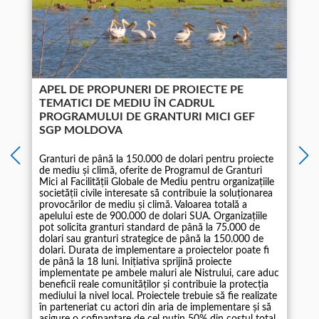
APEL DE PROPUNERI DE PROIECTE PE
TEMATICI DE MEDIU ÎN CADRUL
PROGRAMULUI DE GRANTURI MICI GEF
SGP MOLDOVA
Granturi de până la 150.000 de dolari pentru proiecte
de mediu și climă, oferite de Programul de Granturi
Mici al Facilității Globale de Mediu pentru organizațiile
societății civile interesate să contribuie la soluționarea
1
provocărilor de mediu și climă. Valoarea totală a
apelului este de 900.000 de dolari SUA. Organizațiile
pot solicita granturi standard de până la 75.000 de
dolari sau granturi strategice de până la 150.000 de
dolari. Durata de implementare a proiectelor poate fi
de până la 18 luni. Inițiativa sprijină proiecte
implementate pe ambele maluri ale Nistrului, care aduc
beneficii reale comunităților și contribuie la protecția
mediului la nivel local. Proiectele trebuie să fie realizate
în parteneriat cu actori din aria de implementare și să
asigure o cofinanțare de cel puțin 50% din costul total.