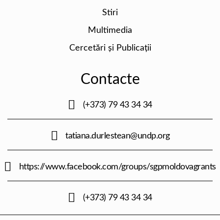
Stiri
Multimedia
Cercetări și Publicații
Contacte
(+373) 79 43 34 34
tatiana.durlestean@undp.org
https://www.facebook.com/groups/sgpmoldovagrants
(+373) 79 43 34 34