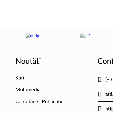
Noutăți
Cont
Stiri
(+3
Multimedia
tat
Cercetări și Publicații
htt