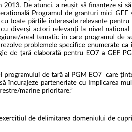
 2013. De atunci, a reușit să finanțeze și s
perațională Programul de granturi mici GEF s
 cu toate părțile interesate relevante pentr
cu diverși actori relevanți la nivel național
o regiune/areal tematic în care programul de
e rezolve problemele specifice enumerate ca 
tegie de țară elaborată pentru EO7 a GEF PGM
ei programului de țară al PGM EO7 care ținteș
 să încurajeze parteneriate cu implicarea mult
estre/marine prioritare.”
exercițiul de delimitarea domeniului de cupr