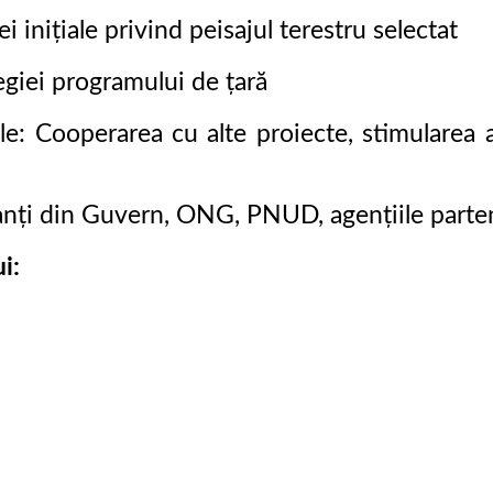
i inițiale privind peisajul terestru selectat
egiei programului de țară
ale: Cooperarea cu alte proiecte, stimularea
anți din Guvern, ONG, PNUD, agențiile parten
i: