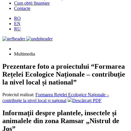
Cum obții finanțare
Contacte
RO
EN
RU
Multimedia
Prezentare foto a proiectului “Formarea
Rețelei Ecologice Naționale – contribuție
la nivel local și national”
Proiectul realizat:
Formarea Rețelei Ecologice Naționale –
contribuție la nivel local și național
Descărcați PDF
Informaţii despre plantele, insectele și
animalele din zona Ramsar „Nistrul de
Jos”