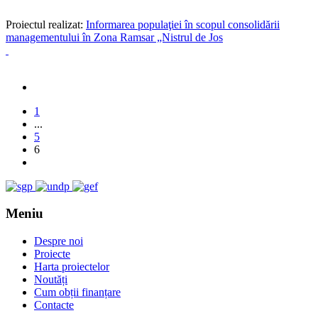
Proiectul realizat:
Informarea populaţiei în scopul consolidării
managementului în Zona Ramsar „Nistrul de Jos
1
...
5
6
Meniu
Despre noi
Proiecte
Harta proiectelor
Noutăți
Cum obții finanțare
Contacte