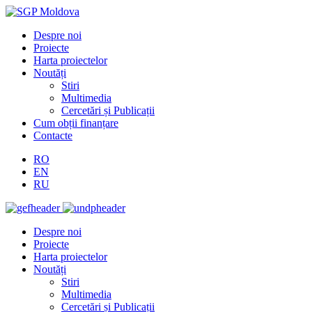
Despre noi
Proiecte
Harta proiectelor
Noutăți
Stiri
Multimedia
Cercetări și Publicații
Cum obții finanțare
Contacte
RO
EN
RU
Despre noi
Proiecte
Harta proiectelor
Noutăți
Stiri
Multimedia
Cercetări și Publicații