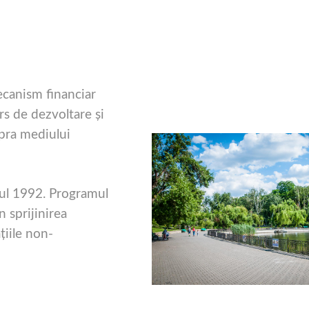
canism financiar
rs de dezvoltare şi
upra mediului
nul 1992. Programul
 sprijinirea
aţiile non-