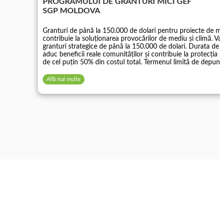
PROGRAMULUI DE GRANTURI MICI GEF
SGP MOLDOVA
Granturi de până la 150.000 de dolari pentru proiecte de medi
contribuie la soluționarea provocărilor de mediu și climă. V
granturi strategice de până la 150.000 de dolari. Durata de 
aduc beneficii reale comunităților și contribuie la protecția 
de cel puțin 50% din costul total. Termenul limită de depun
Află mai multe