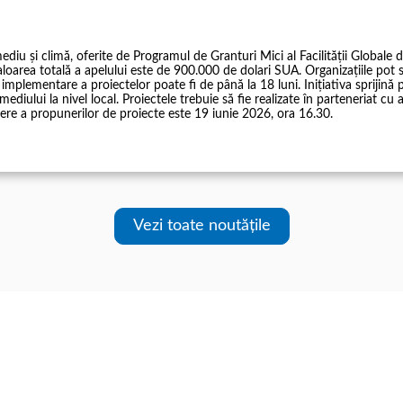
u și climă, oferite de Programul de Granturi Mici al Facilității Globale de
aloarea totală a apelului este de 900.000 de dolari SUA. Organizațiile pot 
implementare a proiectelor poate fi de până la 18 luni. Inițiativa sprijină
mediului la nivel local. Proiectele trebuie să fie realizate în parteneriat c
ere a propunerilor de proiecte este 19 iunie 2026, ora 16.30.
Vezi toate noutățile