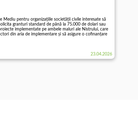
(CNC)
MICI
 Mediu pentru organizațiile societății civile interesate să
Program
solicita granturi standard de până la 75.000 de dolari sau
Naționa
 proiecte implementate pe ambele maluri ale Nistrului, care
u actori din aria de implementare și să asigure o cofinanțare
Află ma
23.04.2026