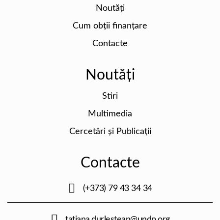
Noutăți
Cum obții finanțare
Contacte
Noutăți
Stiri
Multimedia
Cercetări și Publicații
Contacte
(+373) 79 43 34 34
tatiana.durlestean@undp.org