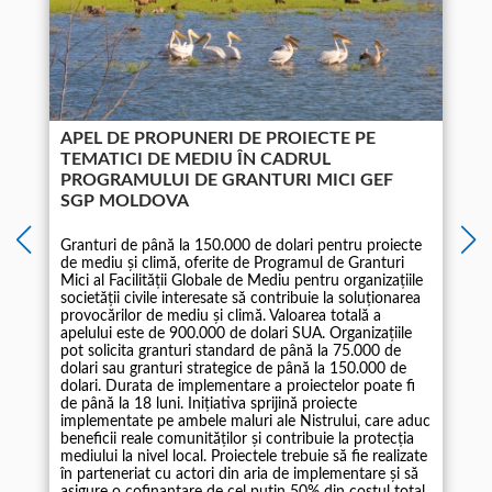
APEL DE PROPUNERI DE PROIECTE PE
TEMATICI DE MEDIU ÎN CADRUL
PROGRAMULUI DE GRANTURI MICI GEF
SGP MOLDOVA
Granturi de până la 150.000 de dolari pentru proiecte
de mediu și climă, oferite de Programul de Granturi
Mici al Facilității Globale de Mediu pentru organizațiile
societății civile interesate să contribuie la soluționarea
1
provocărilor de mediu și climă. Valoarea totală a
apelului este de 900.000 de dolari SUA. Organizațiile
pot solicita granturi standard de până la 75.000 de
dolari sau granturi strategice de până la 150.000 de
dolari. Durata de implementare a proiectelor poate fi
de până la 18 luni. Inițiativa sprijină proiecte
implementate pe ambele maluri ale Nistrului, care aduc
beneficii reale comunităților și contribuie la protecția
mediului la nivel local. Proiectele trebuie să fie realizate
în parteneriat cu actori din aria de implementare și să
asigure o cofinanțare de cel puțin 50% din costul total.