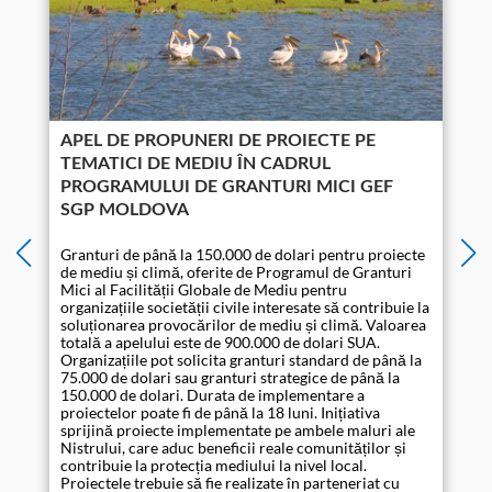
APEL DE PROPUNERI DE PROIECTE PE
TEMATICI DE MEDIU ÎN CADRUL
PROGRAMULUI DE GRANTURI MICI GEF
SGP MOLDOVA
Granturi de până la 150.000 de dolari pentru proiecte
de mediu și climă, oferite de Programul de Granturi
Mici al Facilității Globale de Mediu pentru
organizațiile societății civile interesate să contribuie la
1
soluționarea provocărilor de mediu și climă. Valoarea
totală a apelului este de 900.000 de dolari SUA.
Organizațiile pot solicita granturi standard de până la
75.000 de dolari sau granturi strategice de până la
150.000 de dolari. Durata de implementare a
proiectelor poate fi de până la 18 luni. Inițiativa
sprijină proiecte implementate pe ambele maluri ale
Nistrului, care aduc beneficii reale comunităților și
contribuie la protecția mediului la nivel local.
Proiectele trebuie să fie realizate în parteneriat cu