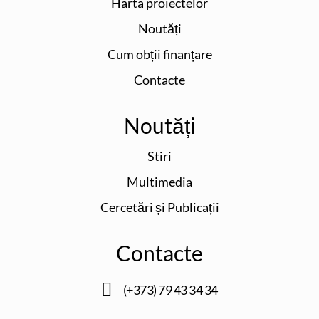
Harta proiectelor
Noutăți
Cum obții finanțare
Contacte
Noutăți
Stiri
Multimedia
Cercetări și Publicații
Contacte
(+373) 79 43 34 34