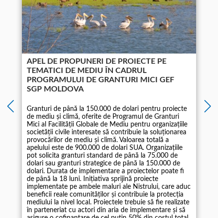
APEL DE PROPUNERI DE PROIECTE PE
TEMATICI DE MEDIU ÎN CADRUL
PROGRAMULUI DE GRANTURI MICI GEF
SGP MOLDOVA
Granturi de până la 150.000 de dolari pentru proiecte
de mediu și climă, oferite de Programul de Granturi
Mici al Facilității Globale de Mediu pentru organizațiile
societății civile interesate să contribuie la soluționarea
1
provocărilor de mediu și climă. Valoarea totală a
apelului este de 900.000 de dolari SUA. Organizațiile
pot solicita granturi standard de până la 75.000 de
dolari sau granturi strategice de până la 150.000 de
dolari. Durata de implementare a proiectelor poate fi
de până la 18 luni. Inițiativa sprijină proiecte
implementate pe ambele maluri ale Nistrului, care aduc
beneficii reale comunităților și contribuie la protecția
mediului la nivel local. Proiectele trebuie să fie realizate
în parteneriat cu actori din aria de implementare și să
asigure o cofinanțare de cel puțin 50% din costul total.