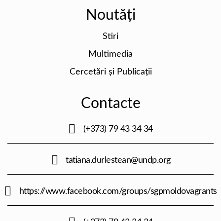
Noutăți
Stiri
Multimedia
Cercetări și Publicații
Contacte
(+373) 79 43 34 34
tatiana.durlestean@undp.org
https://www.facebook.com/groups/sgpmoldovagrants