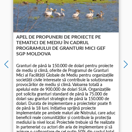
APEL DE PROPUNERI DE PROIECTE PE
TEMATICI DE MEDIU ÎN CADRUL
PROGRAMULUI DE GRANTURI MICI GEF
SGP MOLDOVA
Granturi de până la 150.000 de dolari pentru proiecte
de mediu și climă, oferite de Programul de Granturi
Mici al Facilității Globale de Mediu pentru organizațiile
societății civile interesate să contribuie la soluționarea
provocărilor de mediu și climă. Valoarea totală a
apelului este de 900.000 de dolari SUA. Organizațiile
pot solicita granturi standard de până la 75.000 de
dolari sau granturi strategice de până la 150.000 de
dolari. Durata de implementare a proiectelor poate fi
de până la 18 luni. Inițiativa sprijină proiecte
implementate pe ambele maluri ale Nistrului, care aduc
beneficii reale comunităților și contribuie la protecția
mediului la nivel local. Proiectele trebuie să fie realizate
în parteneriat cu actori din aria de implementare și să
asigure o cofinanțare de cel puțin 50% din costul total.