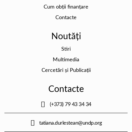
Cum obții finanțare
Contacte
Noutăți
Stiri
Multimedia
Cercetări și Publicații
Contacte
(+373) 79 43 34 34
tatiana.durlestean@undp.org